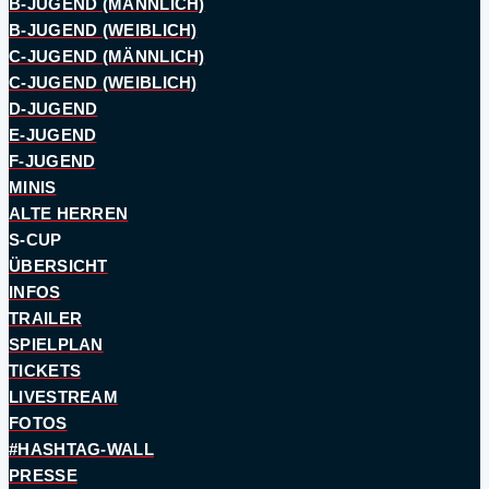
B-JUGEND (MÄNNLICH)
B-JUGEND (WEIBLICH)
C-JUGEND (MÄNNLICH)
C-JUGEND (WEIBLICH)
D-JUGEND
E-JUGEND
F-JUGEND
MINIS
ALTE HERREN
S-CUP
ÜBERSICHT
INFOS
TRAILER
SPIELPLAN
TICKETS
LIVESTREAM
FOTOS
#HASHTAG-WALL
PRESSE