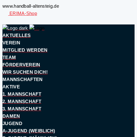
www.handball-altensteig.de
ERIMA-Shop
AKTUELLES
VEREIN
MITGLIED WERDEN
TEAM
FÖRDERVEREIN
WIR SUCHEN DICH!
MANNSCHAFTEN
AKTIVE
1. MANNSCHAFT
2. MANNSCHAFT
3. MANNSCHAFT
DAMEN
JUGEND
A-JUGEND (WEIBLICH)