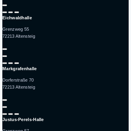
Eichwaldhalle
Grenzweg 55
72213 Altensteig
Markgrafenhalle
Dorferstraße 70
72213 Altensteig
Justus-Perels-Halle
Grenzweg 57