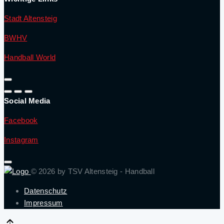
Stadt Altensteig
BWHV
⁠⁠⁠⁠⁠⁠⁠
Handball World
Social Media
Facebook
Instagram
© 2026 by TSV Altensteig - Handball
Datenschutz
Impressum