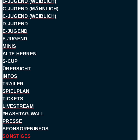
B-JUGEND (WEIBLICH)
C-JUGEND (MÄNNLICH)
C-JUGEND (WEIBLICH)
D-JUGEND
E-JUGEND
F-JUGEND
MINIS
ALTE HERREN
S-CUP
ÜBERSICHT
INFOS
TRAILER
SPIELPLAN
TICKETS
LIVESTREAM
#HASHTAG-WALL
PRESSE
SPONSORENINFOS
SONSTIGES