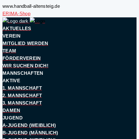
www.handball-altensteig.de
ERIMA-Shop
AKTUELLES
VEREIN
MITGLIED WERDEN
TEAM
FÖRDERVEREIN
WIR SUCHEN DICH!
MANNSCHAFTEN
AKTIVE
1. MANNSCHAFT
2. MANNSCHAFT
3. MANNSCHAFT
DAMEN
JUGEND
A-JUGEND (WEIBLICH)
B-JUGEND (MÄNNLICH)