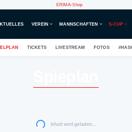
ERIMA-Shop
KTUELLES
VEREIN
MANNSCHAFTEN
S-CUP
IELPLAN
TICKETS
LIVESTREAM
FOTOS
#HAS
Spieplan
Inhalt wird geladen...