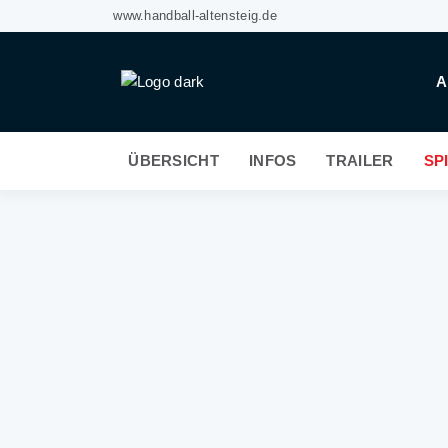
www.handball-altensteig.de
A
ÜBERSICHT
INFOS
TRAILER
SP